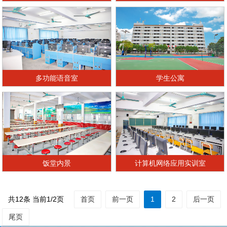
1
多功能语音室
学生公寓
饭堂内景
计算机网络应用实训室
共12条 当前1/2页
首页
前一页
1
2
后一页
尾页